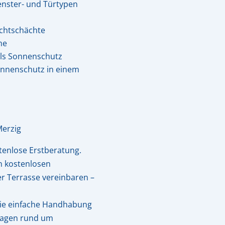
Fenster- und Türtypen
ichtschächte
me
als Sonnenschutz
onnenschutz in einem
Merzig
tenlose Erstberatung.
n kostenlosen
er Terrasse vereinbaren –
die einfache Handhabung
ragen rund um