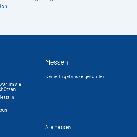
ion.
Messen
Keine Ergebnisse gefunden
warum sie
Die angefragte Seite konnte nicht
schützen
gefunden werden. Verfeinern Sie
etzt in
Ihre Suche oder verwenden Sie die
obus
Navigation oben, um den Beitrag
zu finden.
Alle Messen