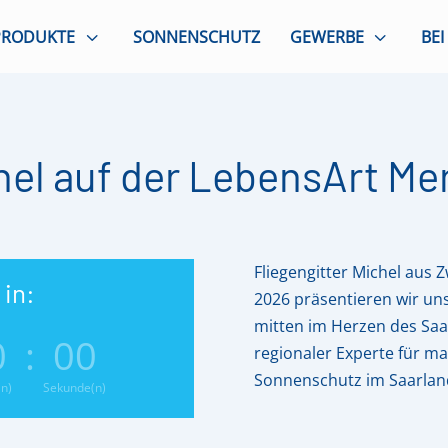
3
3
PRODUKTE
SONNENSCHUTZ
GEWERBE
BEI
hel auf der LebensArt Me
Fliegengitter Michel aus Z
 in:
2026 präsentieren wir uns
mitten im Herzen des Saar
0
:
00
regionaler Experte für m
Sonnenschutz im Saarland
(n)
Sekunde(n)