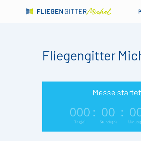
Fliegengitter Mic
Messe startet
000
:
00
:
0
Tag(e)
Stunde(n)
Minute