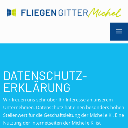
a
DATENSCHUTZ­
ERKLÄRUNG
Wir freuen uns sehr über Ihr Interesse an unserem
Unternehmen. Datenschutz hat einen besonders hohen
Stellenwert für die Geschäftsleitung der Michel e.K.. Eine
Nutzung der Internetseiten der Michel e.K. ist